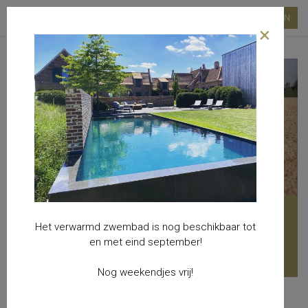
RESERVEREN
×
Previous
Next
Unieke/Charmante vakantiewoning
Het verwarmd zwembad is nog beschikbaar tot
met oog voor details en natuurlijke
en met eind september!
materialen. Zie, voel en beleef…
Nog weekendjes vrij!