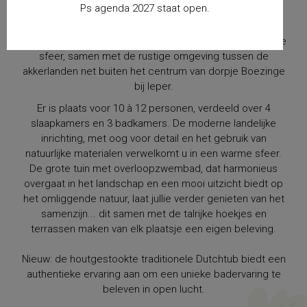
Ps agenda 2027 staat open.
Landhuis Eikenburg is een wederopbouwhoeve na de
1ste WO met overaccentuering van verschillende
bouwelementen uit die tijd. Deze zorgen voor een unieke
sfeer, samen met de rustige omgeving tussen de
akkerlanden net buiten het centrum van dorpje Boezinge
bij Ieper.
Er is plaats voor 10 à 12 personen, verdeeld over 4
slaapkamers en 3 badkamers. De moderne landelijke
inrichting, met oog voor detail en het gebruik van
natuurlijke materialen verwelkomt u in een warme sfeer.
De grote tuin met overloopzwembad, dat harmonieus
overgaat in het landschap en een mooi uitzicht biedt op
het omliggende natuur, laat jullie verder genieten van het
samenzijn... dit samen met de talrijke hoekjes en
terrassen maken van elk plaatsje een eigen beleving.
Nieuw: de houtgestookte traditionele Dutchtub biedt een
authentieke ervaring aan om een unieke badervaring te
beleven in open lucht.