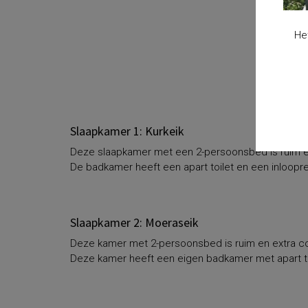
He
Slaapkamer 1: Kurkeik
Deze slaapkamer met een 2-persoonsbed is ruim e
De badkamer heeft een apart toilet en een inloop
Slaapkamer 2: Moeraseik
Deze kamer met 2-persoonsbed is ruim en extra c
Deze kamer heeft een eigen badkamer met apart to