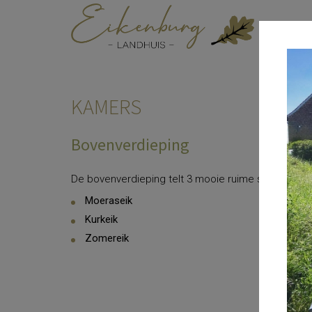
KAMERS
Bovenverdieping
De bovenverdieping telt 3 mooie ruime slaapkamer
Moeraseik
Kurkeik
Zomereik