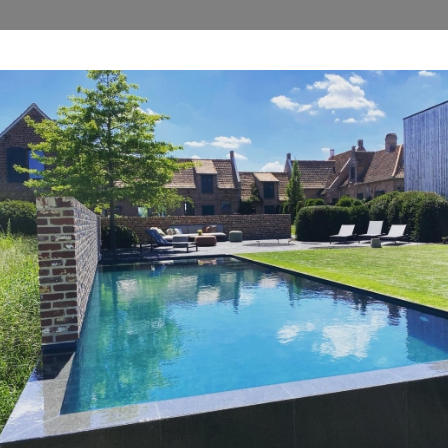
ACCOMODATIE
KAMERS
FOTO'S
PRIJZEN
O
s: