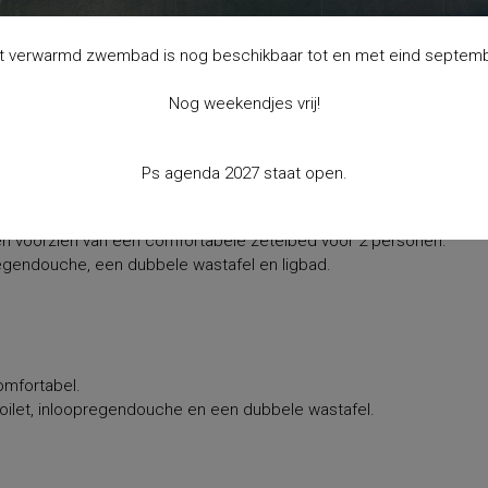
t verwarmd zwembad is nog beschikbaar tot en met eind septemb
Nog weekendjes vrij!
Ps agenda 2027 staat open.
n voorzien van een comfortabele zetelbed voor 2 personen.
regendouche, een dubbele wastafel en ligbad.
omfortabel.
ilet, inloopregendouche en een dubbele wastafel.