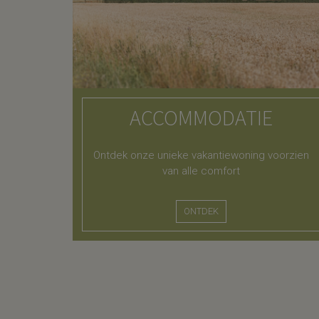
ACCOMMODATIE
Ontdek onze unieke vakantiewoning voorzien
van alle comfort
ONTDEK