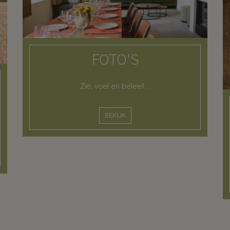
FOTO'S
Zie, voel en beleef...
BEKIJK